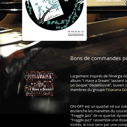
Soutenez-nous :
Bons de commandes pdf 
Largement inspirés de l'énergie Go
album "I Have a Dream" laissent u
un Gospel "décloisonné", ouvert su
membres du groupe
Fitiavana Go
ON-OFF est un quartet né sur scè
enclenche les manettes du couran
"Fraggle Jazz" de ce quartet dynami
"Fraggle Jazz" rassemble une dizai
invités, le tout servi par une compli