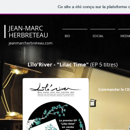
Ce site a été conçu sur la plateforme 
JEAN-MARC
HERBRETEAU
BIO
SOCIAL
MEDI
jeanmarcherbreteau.com
Lîlo'River - "Lilac Time"
(EP 5 titres)
Commander le CD 